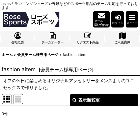
asicsのランニングシューズや野球などのスポーツ用品のチーム対応を行っており
ます。
メール
ログイン
メニュー
問い合わせ
会社概要
チームオーダー
リクエスト商品
ご利用案内
ホーム
>
会員チーム様専用ページ
>
fashion aitem
fashion aitem
[
会員チーム様専用ページ
]
オフの休日に楽しめるオリジナルアクセサリーをメンズよりのユニ
セックスで作りました。
表示順変更
閉じる
0
件
表示数
:
並び順
: